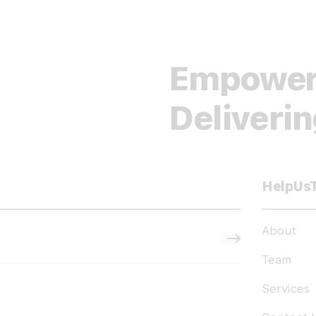
Empower
Deliveri
HelpUs
About
Subscribe
Team
Services